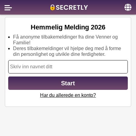
Home
Hemmelig Melding 2026
Contact us
Få anonyme tilbakemeldinger fra dine Venner og
Familie!
About us
Deres tilbakemeldinger vil hjelpe deg med å forme
din personlighet og utvikle dine ferdigheter.
Social
Privacy
FAQ
Start
Terms & Conditions
Har du allerede en konto?
Login